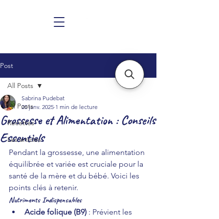
Post
All Posts
Sabrina Pudebat
All Posts
20 janv. 2025
1 min de lecture
Grossesse et Alimentation : Conseils
Recettes
Essentiels
Les articles
Pendant la grossesse, une alimentation 
équilibrée et variée est cruciale pour la 
santé de la mère et du bébé. Voici les 
points clés à retenir.
Nutriments Indispensables
Acide folique (B9)
 : Prévient les 