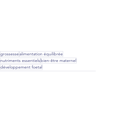
grossesse
alimentation équilibrée
nutriments essentiels
bien-être maternel
développement foetal
Voir tout
Posts récents