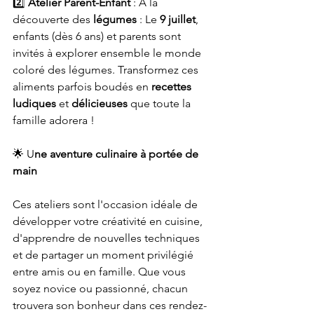
2️⃣ 
Atelier Parent-Enfant
 : À la 
découverte des
 légumes
 : Le
 9 juillet
, 
enfants (dès 6 ans) et parents sont 
invités à explorer ensemble le monde 
coloré des légumes. Transformez ces 
aliments parfois boudés en 
recettes 
ludiques
 et 
délicieuses
 que toute la 
famille adorera !
🌟 U
ne aventure culinaire à portée de 
main
Ces ateliers sont l'occasion idéale de 
développer votre créativité en cuisine, 
d'apprendre de nouvelles techniques 
et de partager un moment privilégié 
entre amis ou en famille. Que vous 
soyez novice ou passionné, chacun 
trouvera son bonheur dans ces rendez-