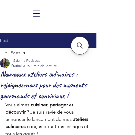
Post
All Posts
Sabrina Pudebat
All Posts
9 mai 2025
1 min de lecture
Nouveaux ateliers culinaires :
Recettes
rejoignez-nous pour des moments
Les articles
gourmands et conviviaux !
Vous aimez 
cuisiner
, 
partager
 et 
découvrir
 ? Je suis ravie de vous 
annoncer le lancement de mes 
ateliers 
culinaires 
conçus pour tous les âges et 
tous les goûts !