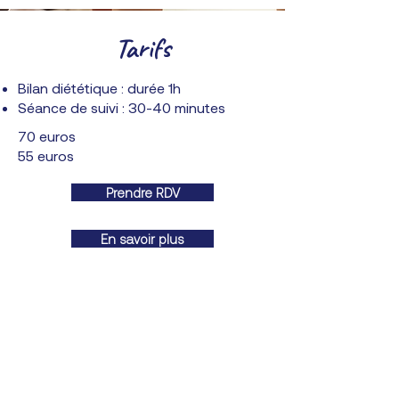
Tarifs
Bilan diététique : durée 1h
Séance de suivi : 30-40 minutes
70 euros
55 euros
Prendre RDV
En savoir plus
Les consultations diététiques ne sont
pas remboursées par la Sécurité sociale.
De nombreuses mutuelles proposent
cependant un remboursement partiel —
renseignez-vous auprès de la vôtre !