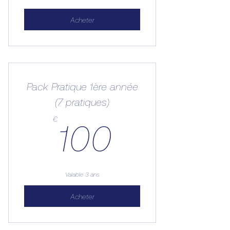
Acheter
Pack Pratique 1ère année
(7 pratiques)
100€
€
100
Valable 3 ans
Acheter