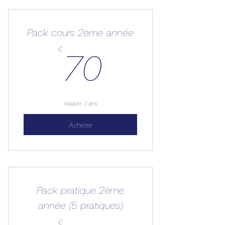
Pack cours 2ème année
70€
€
70
Valable 3 ans
Acheter
Pack pratique 2ème
année (5 pratiques)
€