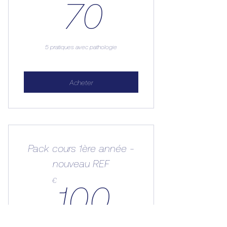
70€
70
5 pratiques avec pathologie
Acheter
Pack cours 1ère année -
nouveau REF
100€
€
100