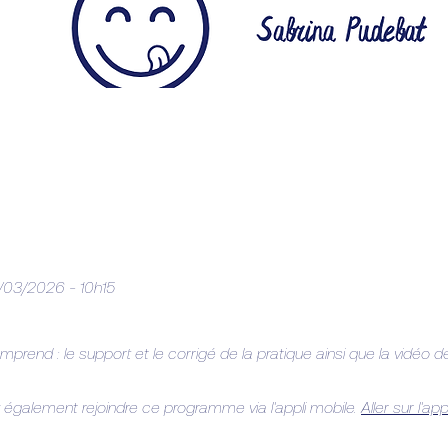
25/03/2026 - 10h15
mprend : le support et le corrigé de la pratique ainsi que la vidéo d
également rejoindre ce programme via l'appli mobile.
Aller sur l'appl