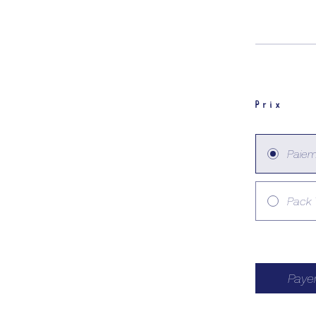
Prix
Paiem
Pack 
Paye