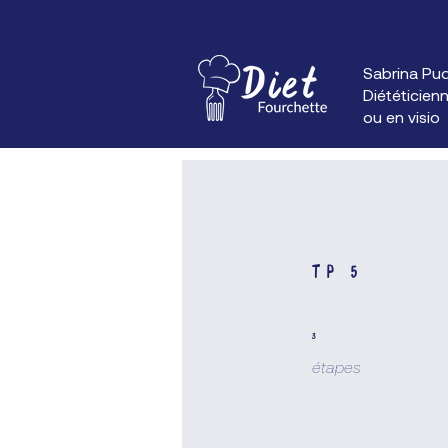
Sabrina Pu
Diététicienn
ou en visio
TP 5
3 étapes
3
étapes