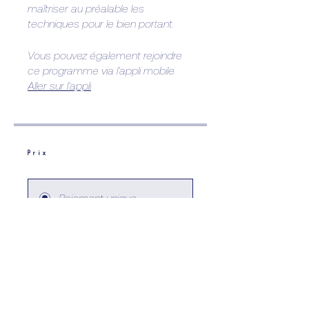
maîtriser au préalable les
techniques pour le bien portant.
Vous pouvez également rejoindre
ce programme via l'appli mobile.
Aller sur l'appli
Prix
Paiement unique
15,00 €
Pack cours 2ème année
70,00 €