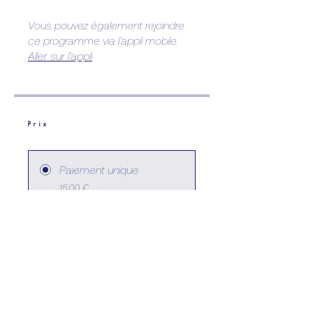
Vous pouvez également rejoindre
ce programme via l'appli mobile.
Aller sur l'appli
Prix
Paiement unique
15,00 €
Pack pratique 2ème
année (5 pratiques)
70,00 €