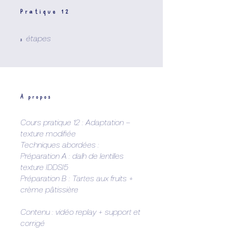
Pratique 12
3 étapes
étapes
3
À propos
Cours pratique 12 : Adaptation –
texture modifiée
Techniques abordées :
Préparation A : dalh de lentilles
texture IDDSI5
Préparation B : Tartes aux fruits +
crème pâtissière
Contenu : vidéo replay + support et